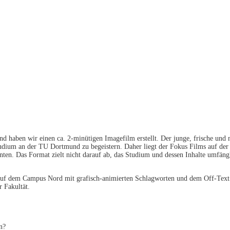
haben wir einen ca. 2-minütigen Imagefilm erstellt. Der junge, frische und mo
n Studium an der TU Dortmund zu begeistern. Daher liegt der Fokus Films auf d
enten. Das Format zielt nicht darauf ab, das Studium und dessen Inhalte umfän
 auf dem Campus Nord mit grafisch-animierten Schlagworten und dem Off-Text
 Fakultät.
n?