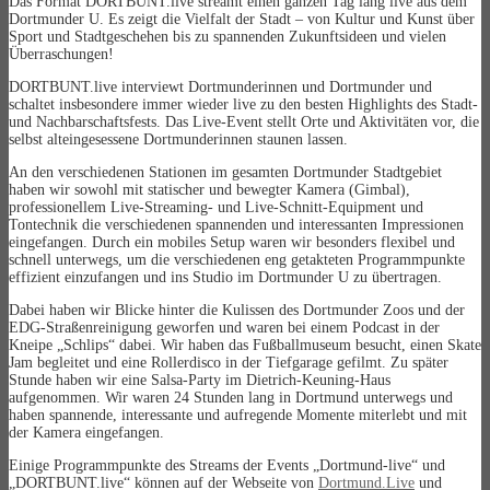
Das Format DORTBUNT.live streamt einen ganzen Tag lang live aus dem
Dortmunder U. Es zeigt die Vielfalt der Stadt – von Kultur und Kunst über
Sport und Stadtgeschehen bis zu spannenden Zukunftsideen und vielen
Überraschungen!
DORTBUNT.live interviewt Dortmunderinnen und Dortmunder und
schaltet insbesondere immer wieder live zu den besten Highlights des Stadt-
und Nachbarschaftsfests. Das Live-Event stellt Orte und Aktivitäten vor, die
selbst alteingesessene Dortmunderinnen staunen lassen.
An den verschiedenen Stationen im gesamten Dortmunder Stadtgebiet
haben wir sowohl mit statischer und bewegter Kamera (Gimbal),
professionellem Live-Streaming- und Live-Schnitt-Equipment und
Tontechnik die verschiedenen spannenden und interessanten Impressionen
eingefangen. Durch ein mobiles Setup waren wir besonders flexibel und
schnell unterwegs, um die verschiedenen eng getakteten Programmpunkte
effizient einzufangen und ins Studio im Dortmunder U zu übertragen.
Dabei haben wir Blicke hinter die Kulissen des Dortmunder Zoos und der
EDG-Straßenreinigung geworfen und waren bei einem Podcast in der
Kneipe „Schlips“ dabei. Wir haben das Fußballmuseum besucht, einen Skate
Jam begleitet und eine Rollerdisco in der Tiefgarage gefilmt. Zu später
Stunde haben wir eine Salsa-Party im Dietrich-Keuning-Haus
aufgenommen. Wir waren 24 Stunden lang in Dortmund unterwegs und
haben spannende, interessante und aufregende Momente miterlebt und mit
der Kamera eingefangen.
Einige Programmpunkte des Streams der Events „Dortmund-live“ und
„DORTBUNT.live“ können auf der Webseite von
Dortmund.Live
und