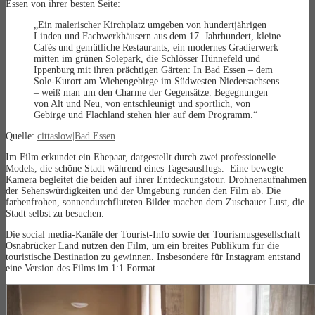
Essen von ihrer besten Seite:
„Ein malerischer Kirchplatz umgeben von hundertjährigen
Linden und Fachwerkhäusern aus dem 17. Jahrhundert, kleine
Cafés und gemütliche Restaurants, ein modernes Gradierwerk
mitten im grünen Solepark, die Schlösser Hünnefeld und
Ippenburg mit ihren prächtigen Gärten: In Bad Essen – dem
Sole-Kurort am Wiehengebirge im Südwesten Niedersachsens
– weiß man um den Charme der Gegensätze. Begegnungen
von Alt und Neu, von entschleunigt und sportlich, von
Gebirge und Flachland stehen hier auf dem Programm.“
Quelle:
cittaslow|Bad Essen
Im Film erkundet ein Ehepaar, dargestellt durch zwei professionelle
Models, die schöne Stadt während eines Tagesausflugs. Eine bewegte
Kamera begleitet die beiden auf ihrer Entdeckungstour. Drohnenaufnahmen
der Sehenswürdigkeiten und der Umgebung runden den Film ab. Die
farbenfrohen, sonnendurchfluteten Bilder machen dem Zuschauer Lust, die
Stadt selbst zu besuchen.
Die social media-Kanäle der Tourist-Info sowie der Tourismusgesellschaft
Osnabrücker Land nutzen den Film, um ein breites Publikum für die
touristische Destination zu gewinnen. Insbesondere für Instagram entstand
eine Version des Films im 1:1 Format.