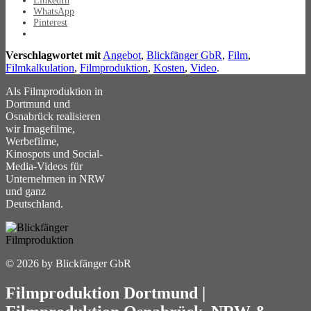
LinkedIn
WhatsApp
Pinterest
Verschlagwortet mit
Angebot
,
Blickfänger GbR
,
Film
,
Filmkalkulation
,
Filmproduktion
,
Kosten
,
Video
.
Als Filmproduktion in
Dortmund und
Osnabrück realisieren
wir Imagefilme,
Werbefilme,
Kinospots und Social-
Media-Videos für
Unternehmen in NRW
und ganz
Deutschland.
© 2026 by Blickfänger GbR
Filmproduktion Dortmund
|