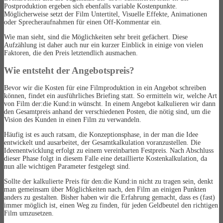
Postproduktion ergeben sich ebenfalls variable Kostenpunkte.
Möglicherweise setzt der Film Untertitel, Visuelle Effekte, Animationen
oder Sprecheraufnahmen für einen Off-Kommentar ein.
Wie man sieht, sind die Möglichkeiten sehr breit gefächert. Diese
Aufzählung ist daher auch nur ein kurzer Einblick in einige von vielen
Faktoren, die den Preis letztendlich ausmachen.
Wie entsteht der Angebotspreis?
Bevor wir die Kosten für eine Filmproduktion in ein Angebot schreiben
können, findet ein ausführliches Briefing statt. So ermitteln wir, welche Art
von Film der:die Kund:in wünscht. In einem Angebot kalkulieren wir dann
den Gesamtpreis anhand der verschiedenen Posten, die nötig sind, um die
Vision des Kunden in einen Film zu verwandeln.
Häufig ist es auch ratsam, die Konzeptionsphase, in der man die Idee
entwickelt und ausarbeitet, der Gesamtkalkulation voranzustellen. Die
Ideenentwicklung erfolgt zu einem vereinbarten Festpreis. Nach Abschluss
dieser Phase folgt in diesem Falle eine detaillierte Kostenkalkulation, da
nun alle wichtigen Parameter festgelegt sind.
Sollte der kalkulierte Preis für den:die Kund:in nicht zu tragen sein, denkt
man gemeinsam über Möglichkeiten nach, den Film an einigen Punkten
anders zu gestalten. Bisher haben wir die Erfahrung gemacht, dass es (fast)
immer möglich ist, einen Weg zu finden, für jeden Geldbeutel den richtigen
Film umzusetzen.