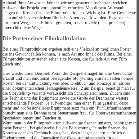
Anhand Ihrer Antworten können wir nun genauer einschätzen, welchen
Aufwand das Projekt voraussichtlich erfordert. Von diesem Aufwand
hängen die Kosten für eine Filmproduktion ab. Wichtig ist: Eine Geschichte
kann auf viele verschiedene filmische Arten erzählt werden. Es gibt nicht
nur einen Weg, einen Film zu gestalten, sondern viele (auch preislich)
unterschiedliche Wege.
Die Posten einer Filmkalkulation
Bei einer Filmproduktion ergeben sich eine Vielzahl an möglichen Posten,
die ins Gewicht fallen können, je nach Art und Inhalt des Films. Bei einer
Filmproduktion entstehen selten fixe Kosten, die für jede Art von Film
gleich sind.
Hier wieder unser Beispiel: Wenn der Beispiel-Imagefilm eine Geschichte
erzählt und man emotional bewegendes Storytelling einsetzt, fallen höhere
Kosten bei der Entwicklung von Idee, Drehbuch und Konzept an, als bei
einer dokumentarischen Herangehensweise. Zum Beispiel benötigt man für
die Storytelling-Variante voraussichtlich Schauspieler:innen. Zudem sind
die Technik und das Equipment sowie die Größe des Drehteams weitere
entscheidende Faktoren. Je aufwendiger man einen Film gestaltet, desto
mehr und professionelleres Equipment setzt man ein. Für Luftaufnahmen
braucht man eine Drohne samt Steuermann/frau, für Unterwasseraufnahmen
Spezialequipment und Taucher:in.
Wenn man in der Filmproduktion aufwendige Szenen umsetzt, benötigt man
mehr Personal, beispielsweise für die Beleuchtung. Je mehr Szenen das
Konzept oder das Drehbuch vorgeben, desto länger dauern natürlich die
Dreharbeiten und die Tagessätze der Crew summieren sich. In der